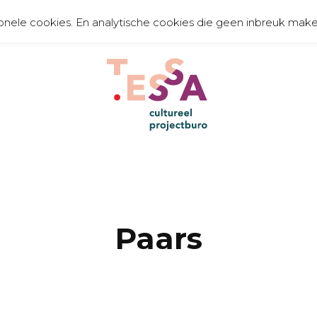
onele cookies. En analytische cookies die geen inbreuk make
TE
organiseert, communiceert, toont en creëert
Paars
cult