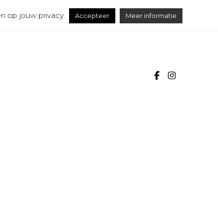
n op jouw privacy.
Accepteer
Meer informatie
SSA
ureel