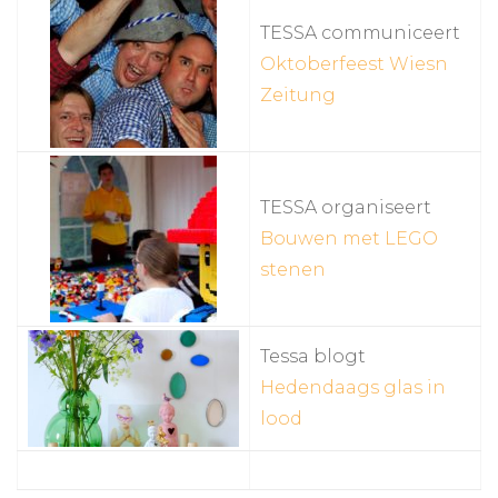
TESSA communiceert
Oktoberfeest Wiesn
Zeitung
TESSA organiseert
Bouwen met LEGO
stenen
Tessa blogt
Hedendaags glas in
lood