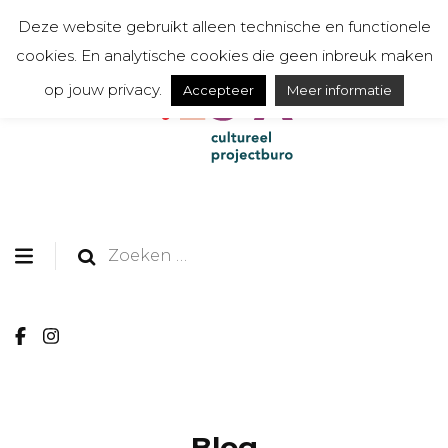
Deze website gebruikt alleen technische en functionele
cookies. En analytische cookies die geen inbreuk maken
op jouw privacy.
Accepteer
Meer informatie
organiseert, communiceert, toont en creëert
TESSA cultureel
projectburo
Zoeken
naar:
Blog