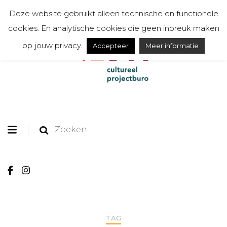
Deze website gebruikt alleen technische en functionele
cookies. En analytische cookies die geen inbreuk maken
op jouw privacy.
Accepteer
Meer informatie
organiseert, communiceert, toont en creëert
TESSA cultureel
projectburo
Zoeken
naar:
TAG