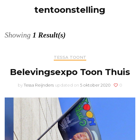
tentoonstelling
Showing
1 Result(s)
TESSA TOONT
Belevingsexpo Toon Thuis
by
Tessa Reijnders
updated on
5 oktober 2020
0