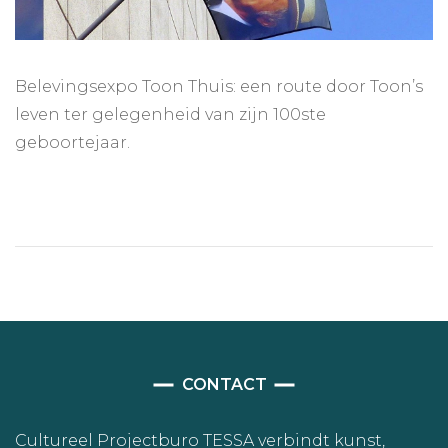
Belevingsexpo Toon Thuis: een route door Toon’s
leven ter gelegenheid van zijn 100ste
geboortejaar.
CONTACT
Cultureel Projectburo TESSA verbindt kunst,