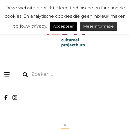
Deze website gebruikt alleen technische en functionele
cookies. En analytische cookies die geen inbreuk maken
op jouw privacy.
Accepteer
Meer informatie
organiseert, communiceert, toont en creëert
TESSA cultureel
projectburo
Zoeken
naar:
TAG