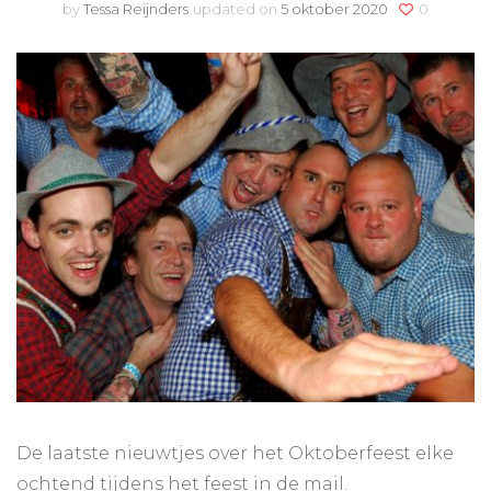
by
Tessa Reijnders
updated on
5 oktober 2020
0
De laatste nieuwtjes over het Oktoberfeest elke
ochtend tijdens het feest in de mail.