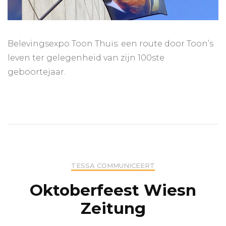
Belevingsexpo Toon Thuis: een route door Toon’s
leven ter gelegenheid van zijn 100ste
geboortejaar.
TESSA COMMUNICEERT
Oktoberfeest Wiesn
Zeitung