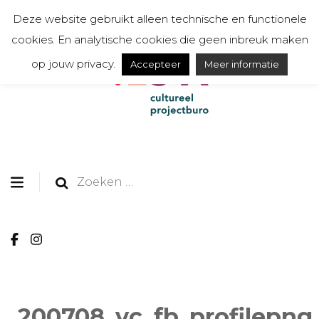
Deze website gebruikt alleen technische en functionele
cookies. En analytische cookies die geen inbreuk maken
op jouw privacy.
Accepteer
Meer informatie
organiseert, communiceert, toont en creëert
TESSA cultureel
projectburo
Zoeken
naar:
200708_vc_fb_profilepng