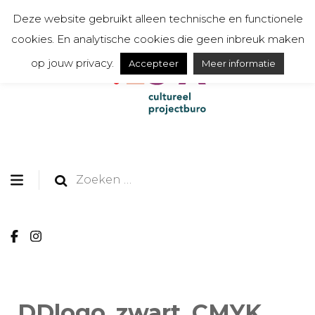
Deze website gebruikt alleen technische en functionele
cookies. En analytische cookies die geen inbreuk maken
op jouw privacy.
Accepteer
Meer informatie
organiseert, communiceert, toont en creëert
TESSA cultureel
projectburo
Zoeken
naar:
DDlogo_zwart_CMYK