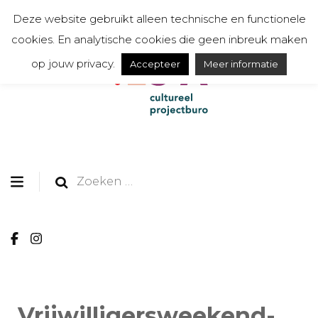
Deze website gebruikt alleen technische en functionele
cookies. En analytische cookies die geen inbreuk maken
op jouw privacy.
Accepteer
Meer informatie
organiseert, communiceert, toont en creëert
TESSA cultureel
projectburo
Zoeken
naar:
Vrijwilligersweekend-