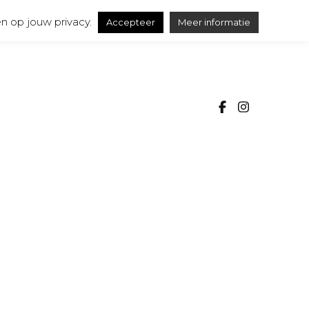
n op jouw privacy.
Accepteer
Meer informatie
SSA
ureel