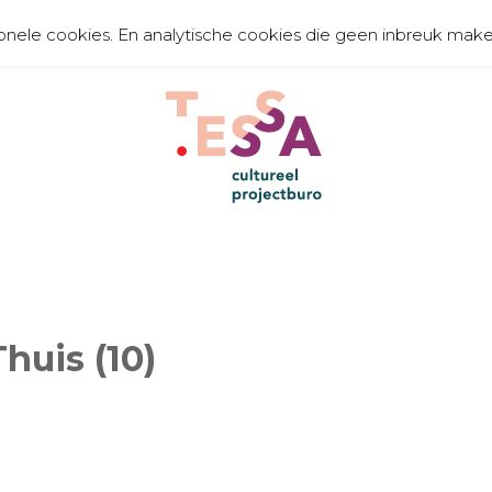
onele cookies. En analytische cookies die geen inbreuk make
TE
organiseert, communiceert, toont en creëert
huis (10)
cult