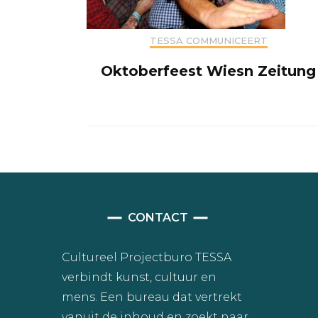
TESSA COMMUNICEERT
Oktoberfeest Wiesn Zeitung
CONTACT
Cultureel Projectburo TESSA
verbindt kunst, cultuur en
mens. Een bureau dat vertrekt
vanuit de inhoud en zoekt naar