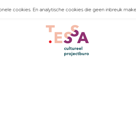
onele cookies. En analytische cookies die geen inbreuk make
TE
organiseert, communiceert, toont en creëert
cult