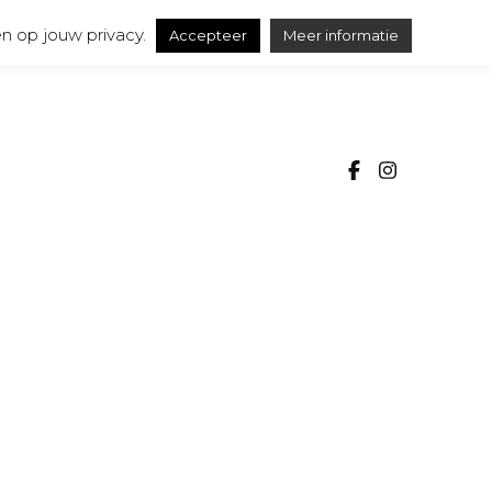
n op jouw privacy.
Accepteer
Meer informatie
SSA
ureel