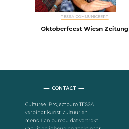
TESSA COMMUNICEERT
Oktoberfeest Wiesn Zeitung
CONTACT
Cultureel Projectburo TESSA
verbindt kunst, cultuur en
mens. Een bureau dat vertrekt
vanuit de inhoud en zoekt naar