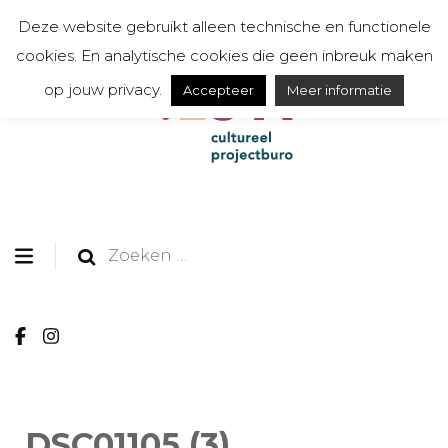
Deze website gebruikt alleen technische en functionele
cookies. En analytische cookies die geen inbreuk maken
op jouw privacy.
Accepteer
Meer informatie
organiseert, communiceert, toont en creëert
TESSA cultureel
projectburo
Zoeken
naar:
DSC01105 (3)