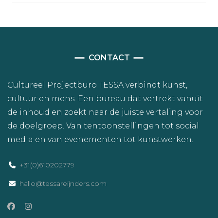
CONTACT
Cultureel Projectburo TESSA verbindt kunst,
cultuur en mens. Een bureau dat vertrekt vanuit
de inhoud en zoekt naar de juiste vertaling voor
de doelgroep. Van tentoonstellingen tot social
media en van evenementen tot kunstwerken.
+31(0)610202779
hallo@tessareijnders.com