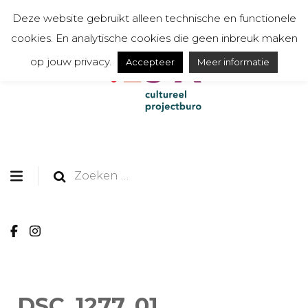
Deze website gebruikt alleen technische en functionele
cookies. En analytische cookies die geen inbreuk maken
op jouw privacy.
Accepteer
Meer informatie
organiseert, communiceert, toont en creëert
TESSA cultureel
projectburo
Zoeken
naar:
DSC_1277_01