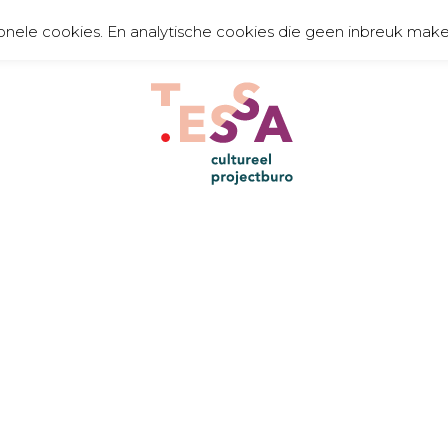
onele cookies. En analytische cookies die geen inbreuk make
TE
organiseert, communiceert, toont en creëert
cult