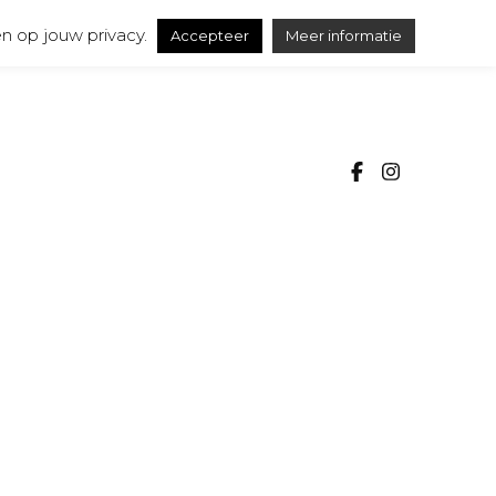
n op jouw privacy.
Accepteer
Meer informatie
SSA
ureel