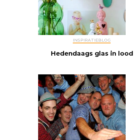
INSPIRATIEBLOG
Hedendaags glas in lood