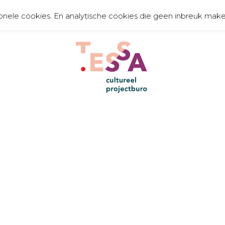
onele cookies. En analytische cookies die geen inbreuk make
TE
organiseert, communiceert, toont en creëert
cult