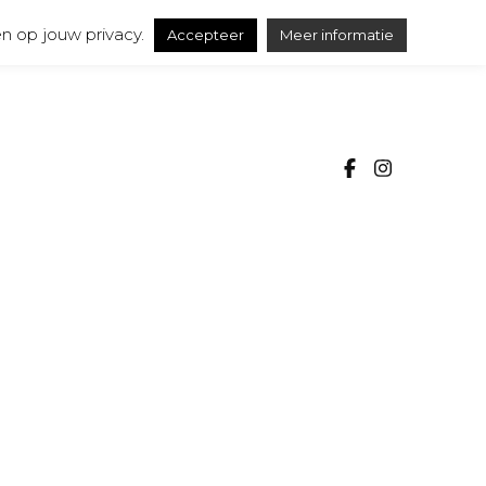
n op jouw privacy.
Accepteer
Meer informatie
SSA
ureel