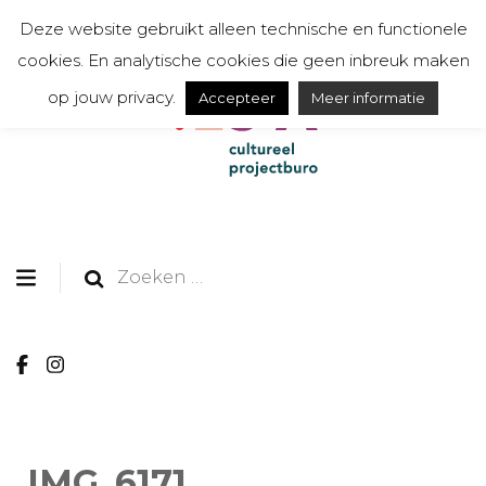
Deze website gebruikt alleen technische en functionele
cookies. En analytische cookies die geen inbreuk maken
op jouw privacy.
Accepteer
Meer informatie
organiseert, communiceert, toont en creëert
TESSA cultureel
projectburo
Zoeken
naar:
IMG_6171