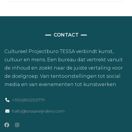
CONTACT
Cultureel Projectburo TESSA verbindt kunst,
cultuur en mens. Een bureau dat vertrekt vanuit
de inhoud en zoekt naar de juiste vertaling voor
de doelgroep. Van tentoonstellingen tot social
media en van evenementen tot kunstwerken.
+31(0)610202779
hallo@tessareijnders.com