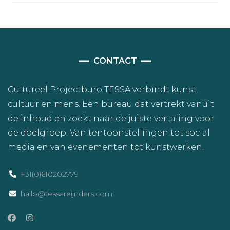
CONTACT
Cultureel Projectburo TESSA verbindt kunst,
cultuur en mens. Een bureau dat vertrekt vanuit
de inhoud en zoekt naar de juiste vertaling voor
de doelgroep. Van tentoonstellingen tot social
media en van evenementen tot kunstwerken.
+31(0)610202779
hallo@tessareijnders.com