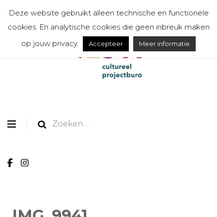
Deze website gebruikt alleen technische en functionele
cookies. En analytische cookies die geen inbreuk maken
op jouw privacy.
Accepteer
Meer informatie
organiseert, communiceert, toont en creëert
TESSA cultureel
projectburo
Zoeken
naar:
IMG_9941