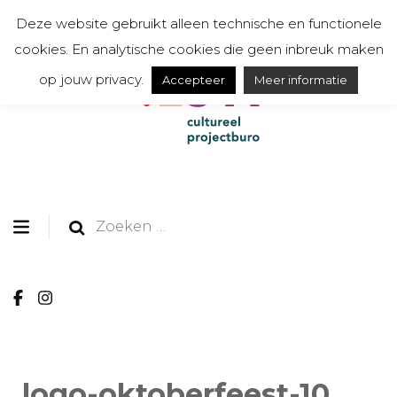
Deze website gebruikt alleen technische en functionele
cookies. En analytische cookies die geen inbreuk maken
op jouw privacy.
Accepteer
Meer informatie
organiseert, communiceert, toont en creëert
TESSA cultureel
projectburo
Zoeken
naar:
logo-oktoberfeest-10